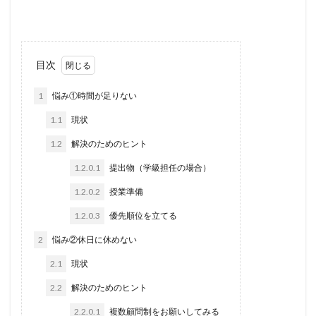
目次
1
悩み①時間が足りない
1.1
現状
1.2
解決のためのヒント
1.2.0.1
提出物（学級担任の場合）
1.2.0.2
授業準備
1.2.0.3
優先順位を立てる
2
悩み②休日に休めない
2.1
現状
2.2
解決のためのヒント
2.2.0.1
複数顧問制をお願いしてみる