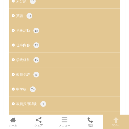
未分類
11
英語
34
学級活動
15
仕事内容
32
学級経営
15
教員免許
8
中学校
74
教員採用試験
1
小学校
10
ホーム
シェア
メニュー
電話
TOPへ