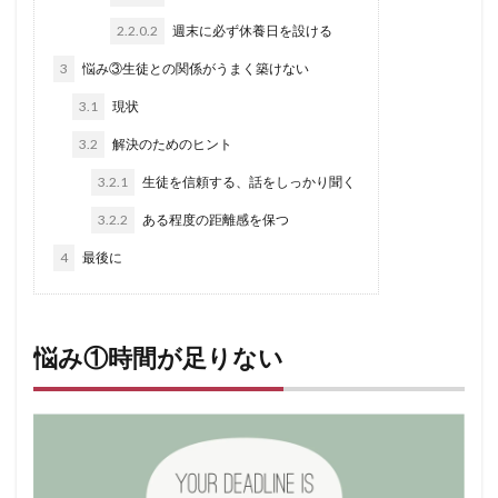
2.2.0.2
週末に必ず休養日を設ける
3
悩み③生徒との関係がうまく築けない
3.1
現状
3.2
解決のためのヒント
3.2.1
生徒を信頼する、話をしっかり聞く
3.2.2
ある程度の距離感を保つ
4
最後に
悩み①時間が足りない