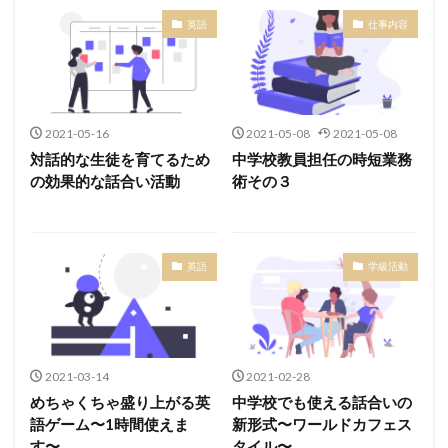
英語
仕事内容
2021-05-16
2021-05-08
2021-05-08
対話的な生徒を育てるため
中学校教員担任の時短業務
の効果的な話合い活動
術その３
英語
学級活動
2021-03-14
2021-02-28
めちゃくちゃ盛り上がる英
中学校でも使える話合いの
語ゲーム〜1時間使えま
新形式〜ワールドカフェス
す〜
タイル〜