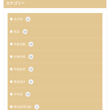
カテゴリー
未分類
11
英語
34
学級活動
15
仕事内容
32
学級経営
15
教員免許
8
中学校
74
教員採用試験
1