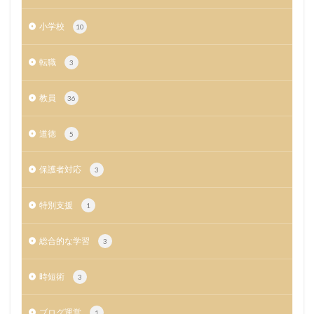
小学校
10
転職
3
教員
36
道徳
5
保護者対応
3
特別支援
1
総合的な学習
3
時短術
3
ブログ運営
1