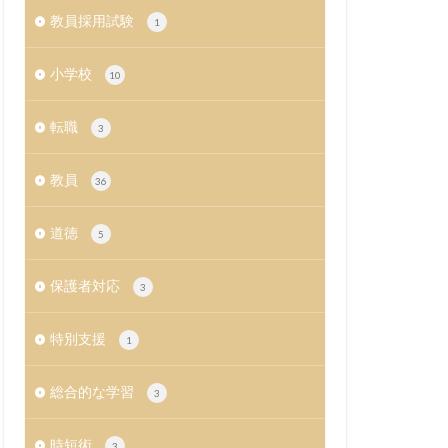
教員採用試験
1
小学校
10
転職
3
教員
36
道徳
5
保護者対応
3
特別支援
1
総合的な学習
3
時短術
3