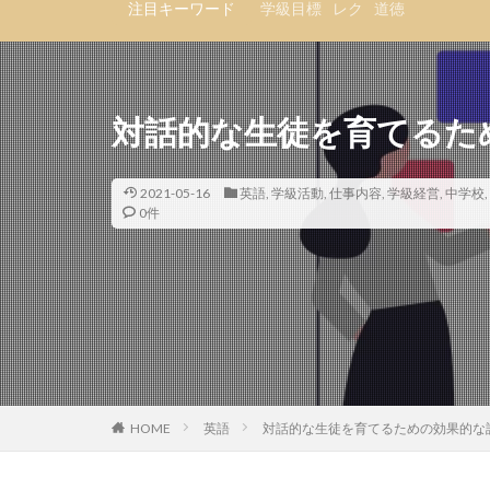
注目キーワード
学級目標
レク
道徳
対話的な生徒を育てるた
2021-05-16
英語
,
学級活動
,
仕事内容
,
学級経営
,
中学校
,
0件
HOME
英語
対話的な生徒を育てるための効果的な