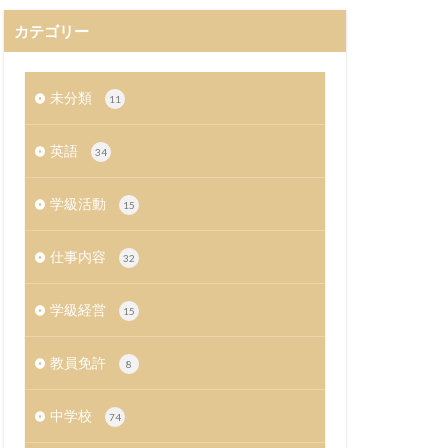
カテゴリー
未分類
11
英語
34
学級活動
15
仕事内容
32
学級経営
15
教員免許
8
中学校
74