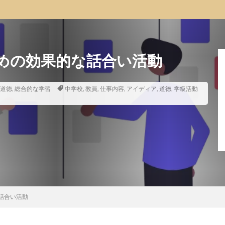
めの効果的な話合い活動
道徳
,
総合的な学習
中学校
,
教員
,
仕事内容
,
アイディア
,
道徳
,
学級活動
話合い活動