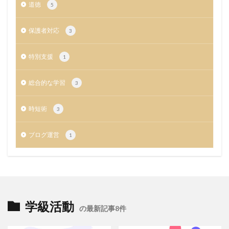
道徳
5
保護者対応
3
特別支援
1
総合的な学習
3
時短術
3
ブログ運営
1
学級活動
の最新記事8件