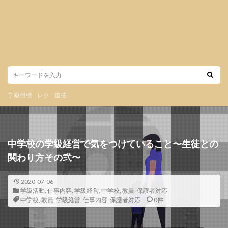
学級目標
レク
道徳
中学校の学級経営で気をつけていること〜生徒との
関わり方その弐〜
2020-07-06
学級活動
,
仕事内容
,
学級経営
,
中学校
,
教員
,
保護者対応
中学校
,
教員
,
学級経営
,
仕事内容
,
保護者対応
0件