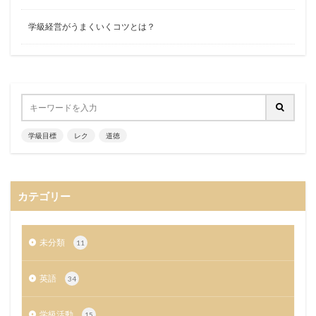
学級経営がうまくいくコツとは？
学級目標
レク
道徳
カテゴリー
未分類
11
英語
34
学級活動
15