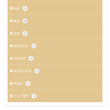
転職
3
教員
36
道徳
5
保護者対応
3
特別支援
1
総合的な学習
3
時短術
3
ブログ運営
1