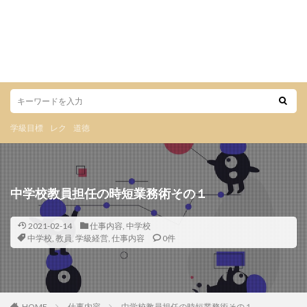
学級目標
レク
道徳
中学校教員担任の時短業務術その１
2021-02-14
仕事内容
,
中学校
中学校
,
教員
,
学級経営
,
仕事内容
0件
HOME
仕事内容
中学校教員担任の時短業務術その１