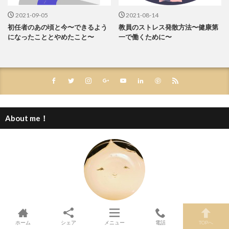
2021-09-05
2021-08-14
初任者のあの頃と今〜できるよう
教員のストレス発散方法〜健康第
になったこととやめたこと〜
一で働くために〜
About me！
poyo
ホーム
シェア
メニュー
電話
TOPへ
中学校教員。 英語と子どもが好きで中学校教員へ。 希望と夢を膨らませ、赴